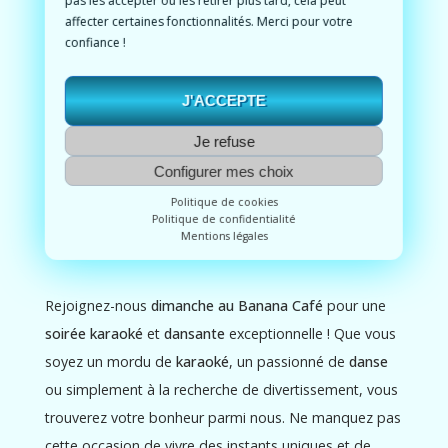
affecter certaines fonctionnalités. Merci pour votre
Convivialité et partage
confiance !
Au
Banana Café
, la convivialité est au rendez-vous.
J'ACCEPTE
Rencontrez de nouvelles personnes, partagez des
moments de joie et créez des souvenirs inoubliables
Je refuse
dans une atmosphère chaleureuse et accueillante.
Configurer mes choix
Notre équipe veille à ce que chaque moment passé
Politique de cookies
parmi nous soit synonyme de bonheur et de détente.
Politique de confidentialité
Mentions légales
Rejoignez-nous
dimanche au Banana Café
pour une
soirée karaoké
et
dansante
exceptionnelle ! Que vous
soyez un mordu de
karaoké
, un passionné de
danse
ou simplement à la recherche de divertissement, vous
trouverez votre bonheur parmi nous. Ne manquez pas
cette occasion de vivre des instants uniques et de