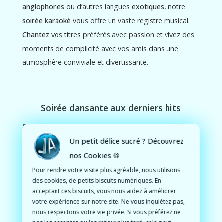
anglophones
ou d’autres langues
exotiques
, notre
soirée karaoké
vous offre un vaste registre musical.
Chantez
vos titres préférés avec passion et vivez des
moments de complicité avec vos amis dans une
atmosphère conviviale et divertissante.
Soirée dansante aux derniers hits
En plus du
karaoké
, plongez dans une ambiance
Un petit délice sucré ? Découvrez
survoltée avec
les derniers hits du moment
et des
classiques intemporels
nos Cookies 🍪
. Laissez-vous emporter par le
rythme endiablé de la
piste de danse
et
dansez
Pour rendre votre visite plus agréable, nous utilisons
des cookies, de petits biscuits numériques. En
jusqu’au bout de la nuit sur les sons sélectionnés par
acceptant ces biscuits, vous nous aidez à améliorer
Leonardo
, notre
DJ professionnel
.
votre expérience sur notre site. Ne vous inquiétez pas,
nous respectons votre vie privée. Si vous préférez ne
pas les accepter ou les retirer plus tard, cela peut