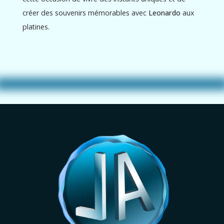
créer des souvenirs mémorables avec
Leonardo
aux
platines.