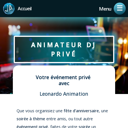
Skip
Menu
to
Close
main
Menu
content
ANIMATEUR DJ
PRIVÉ
Votre événement privé 
avec
Leonardo
Animation
Que vous organisiez une
fête d’anniversaire
, une
soirée à thème
entre amis, ou tout autre
événement privé
, faites de votre
soirée
un