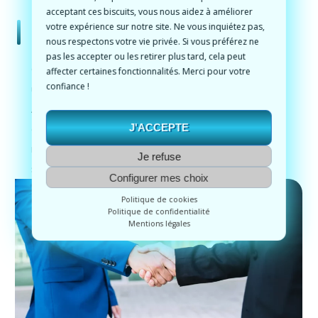
acceptant ces biscuits, vous nous aidez à améliorer
votre expérience sur notre site. Ne vous inquiétez pas,
Un DJ Privé flexible et qui s’adapte
nous respectons votre vie privée. Si vous préférez ne
pas les accepter ou les retirer plus tard, cela peut
Que vous organisiez une
soirée intime à domicile
ou
affecter certaines fonctionnalités. Merci pour votre
confiance !
une
fête dans un lieu événementiel
,
Leonardo
Animation
s’adapte à vos besoins et à votre
J'ACCEPTE
environnement. Nous sommes flexibles et prêts à
répondre à toutes vos demandes pour que votre
Je refuse
soirée
soit un succès.
Configurer mes choix
Politique de cookies
Politique de confidentialité
Mentions légales